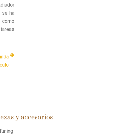
adiador
, se ha
r como
tareas
unda
culo
iezas y accesorios
Tuning