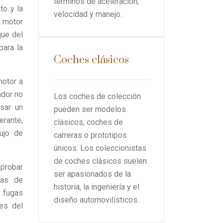
términos de aceleración,
to y la
velocidad y manejo.
 motor
que del
para la
Coches clásicos
motor a
ador no
Los coches de colección
usar un
pueden ser modelos
erante,
clásicos, coches de
ujo de
carreras o prototipos
únicos. Los coleccionistas
de coches clásicos suelen
probar
ser apasionados de la
mas de
historia, la ingeniería y el
e fugas
diseño automovilísticos.
es del