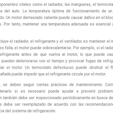
mponentes vitales como el radiador, las mangueras, el termosta
a del auto. La temperatura óptima de funcionamiento de un
cado. Un motor demasiado caliente puede causar daños en el blo
s. Por tanto, mantener una temperatura adecuada es esencial 
luye el radiador, el refrigerante y el ventilador, es mantener el 
es falla, el motor puede sobrecalentarse. Por ejemplo, si el radi
 refrigerante antes de que vuelva al motor, lo que puede ca
pueden deteriorarse con el tiempo y provocar fugas de refrig
iar el motor. Un termostato defectuoso puede obstruir el fl
ñada puede impedir que el refrigerante circule por el motor.
r, se deben seguir ciertas prácticas de mantenimiento. Com
ellenarlo si es necesario puede ayudar a prevenir proble
ión también debe ser inspeccionado periódicamente en busca d
nte debe ser reemplazado de acuerdo con las recomendacion
cia del sistema de refrigeración.