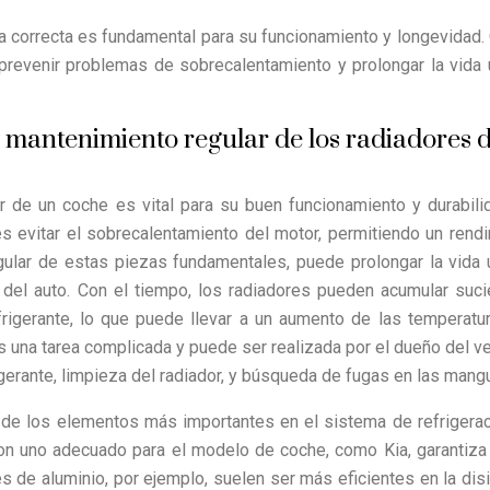
ura correcta es fundamental para su funcionamiento y longevidad.
revenir problemas de sobrecalentamiento y prolongar la vida ú
y mantenimiento regular de los radiadores 
 de un coche es vital para su buen funcionamiento y durabili
es evitar el sobrecalentamiento del motor, permitiendo un rend
gular de estas piezas fundamentales, puede prolongar la vida ú
del auto. Con el tiempo, los radiadores pueden acumular suc
efrigerante, lo que puede llevar a un aumento de las temperatu
s una tarea complicada y puede ser realizada por el dueño del ve
rigerante, limpieza del radiador, y búsqueda de fugas en las mang
no de los elementos más importantes en el sistema de refrigera
con uno adecuado para el modelo de coche, como Kia, garantiza
s de aluminio, por ejemplo, suelen ser más eficientes en la dis