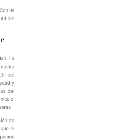
 Con un
til del
de
dad. La
imiento
til del
iedad y
ras del
hículo.
ueras.
ción de
 que el
ipación