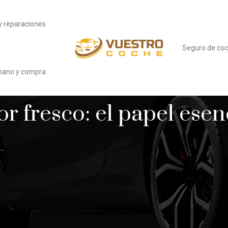
y reparaciones
Seguro de co
ano y compra
r fresco: el papel esen